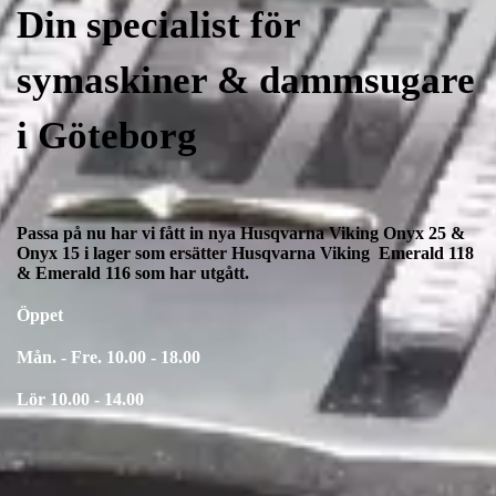
Din specialist för
symaskiner & dammsugare
i Göteborg
Passa på nu har vi fått in nya Husqvarna Viking Onyx 25 &
Onyx 15 i lager som ersätter Husqvarna Viking Emerald 118
& Emerald 116 som har utgått.
Öppet
Mån. - Fre. 10.00 - 18.00
Lör 10.00 - 14.00